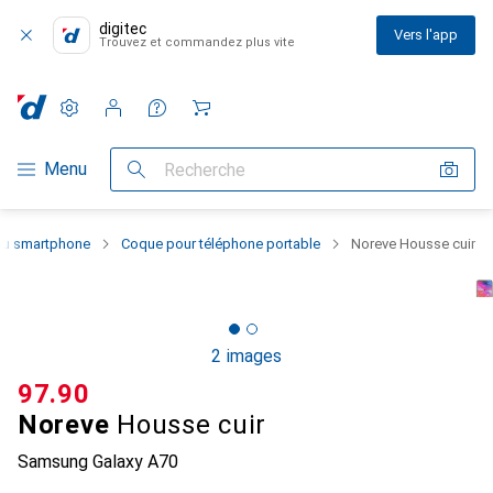
digitec
Vers l'app
Trouvez et commandez plus vite
Paramètres
Compte client
Listes de comparaison
Listes d'envies
Panier
Navigation par catégorie
Menu
Recherche
 du smartphone
Coque pour téléphone portable
Noreve Housse cuir
2 images
CHF
97.90
Noreve
Housse cuir
Samsung Galaxy A70