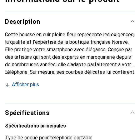
Description
Cette housse en cuir pleine fleur représente les exigences,
la qualité et l'expertise de la boutique française Noreve.
Elle protège votre smartphone avec élégance. Conçue par
des artisans qui sont des experts en maroquinerie depuis
de nombreuses années, elle s'adapte parfaitement à votre
téléphone. Sur mesure, ses courbes délicates lui confèrent
une véritable seconde peau. Elle devient un accessoire
Afficher plus
chic et essentiel de votre smartphone. Reconnaître
internationalement pour ses produits de haute qualité, la
marque Noreve est un choix sûr pour une clientèle
exigeante.
Spécifications
Spécifications principales
Type de coque pour téléphone portable