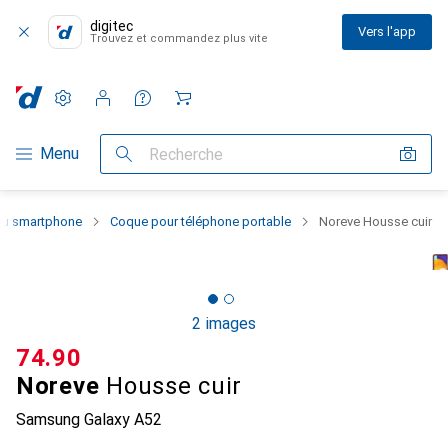
digitec
Vers l'app
Trouvez et commandez plus vite
Paramètres
Compte client
Listes de comparaison
Listes d'envies
Panier
Navigation par catégorie
Menu
Recherche
 du smartphone
Coque pour téléphone portable
Noreve Housse cuir
2 images
CHF
74.90
Noreve
Housse cuir
Samsung Galaxy A52