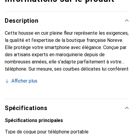
Description
Cette housse en cuir pleine fleur représente les exigences,
la qualité et l'expertise de la boutique française Noreve.
Elle protège votre smartphone avec élégance. Conçue par
des artisans experts en maroquinerie depuis de
nombreuses années, elle s'adapte parfaitement à votre
téléphone. Sur mesure, ses courbes délicates lui confèrent
une véritable seconde peau. Elle devient l'accessoire chic
Afficher plus
et indispensable de votre smartphone. Reconnaître
internationalement pour ses produits de haute qualité, la
marque Noreve est un choix sûr pour une clientèle
exigeante.
Spécifications
Spécifications principales
Type de coque pour téléphone portable