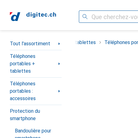
Recherche
Navigation par catégorie
timent
Téléphones portables + tablettes
Téléphones por
Tout l'assortiment
Téléphones
portables +
tablettes
Téléphones
portables :
accessoires
Protection du
smartphone
Bandoulière pour