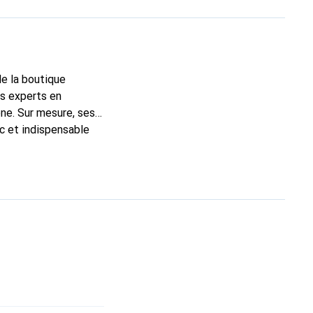
de la boutique
ns experts en
ne. Sur mesure, ses
ic et indispensable
té, la marque Noreve