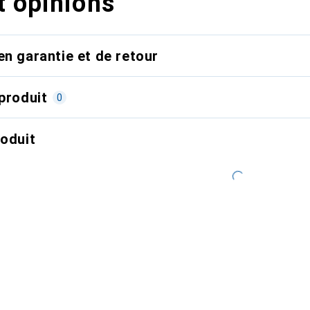
t opinions
en garantie et de retour
produit
0
roduit