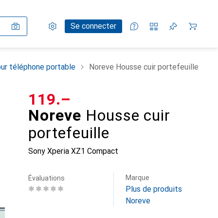
Paramètres
Compte client
Listes de comparaison
Listes d'envies
Panier
Se connecter
ur téléphone portable
Noreve Housse cuir portefeuille
CHF
119.–
Noreve
Housse cuir
portefeuille
Sony Xperia XZ1 Compact
Marque
Évaluations
Plus de produits
Noreve