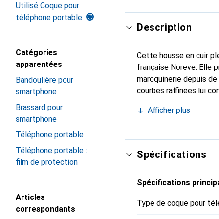
Utilisé Coque pour
téléphone portable
Description
Catégories
Cette housse en cuir ple
apparentées
française Noreve. Elle 
maroquinerie depuis de 
Bandoulière pour
courbes raffinées lui co
smartphone
de votre smartphone. Re
Brassard pour
Afficher plus
est un choix sûr pour un
smartphone
Téléphone portable
Téléphone portable :
Spécifications
film de protection
Spécifications princip
Articles
Type de coque pour tél
correspondants