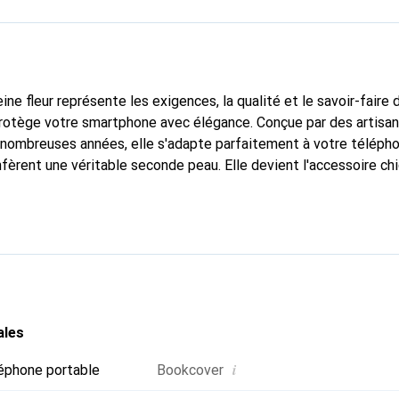
ine fleur représente les exigences, la qualité et le savoir-faire 
protège votre smartphone avec élégance. Conçue par des artisa
nombreuses années, elle s'adapte parfaitement à votre télépho
nfèrent une véritable seconde peau. Elle devient l'accessoire ch
connaître internationalement pour ses produits de haute quali
e clientèle exigeante.
ales
i
éphone portable
Bookcover