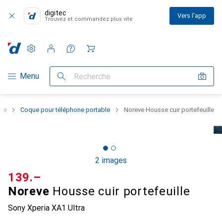
digitec
Vers l'app
Trouvez et commandez plus vite
Paramètres
Compte client
Listes de comparaison
Listes d'envies
Panier
Navigation par catégorie
Menu
Recherche
one
Coque pour téléphone portable
Noreve Housse cuir portefeuille
2 images
CHF
139.–
Noreve
Housse cuir portefeuille
Sony Xperia XA1 Ultra