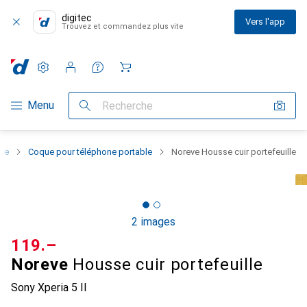
digitec
Vers l'app
Trouvez et commandez plus vite
Paramètres
Compte client
Listes de comparaison
Listes d'envies
Panier
Navigation par catégorie
Menu
Recherche
one
Coque pour téléphone portable
Noreve Housse cuir portefeuille
2 images
CHF
119.–
Noreve
Housse cuir portefeuille
Sony Xperia 5 II