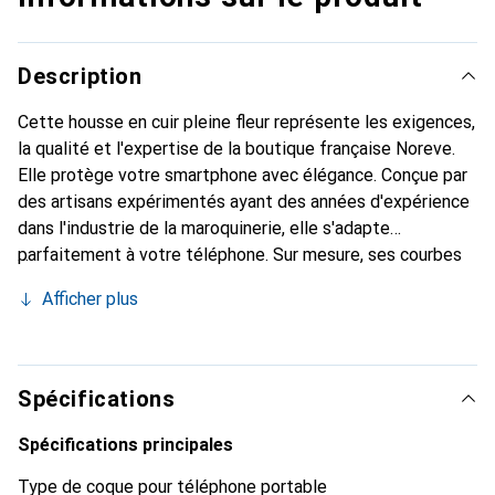
Description
Cette housse en cuir pleine fleur représente les exigences,
la qualité et l'expertise de la boutique française Noreve.
Elle protège votre smartphone avec élégance. Conçue par
des artisans expérimentés ayant des années d'expérience
dans l'industrie de la maroquinerie, elle s'adapte
parfaitement à votre téléphone. Sur mesure, ses courbes
délicates lui confèrent une véritable seconde peau. Elle
Afficher plus
devient l'accessoire chic et indispensable pour votre
smartphone. Reconnaître internationalement pour ses
produits de haute qualité, la marque Noreve est un choix
fiable pour une clientèle exigeante.
Spécifications
Spécifications principales
Type de coque pour téléphone portable