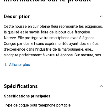
Description
Cette housse en cuir pleine fleur représente les exigences,
la qualité et le savoir-faire de la boutique française
Noreve. Elle protège votre smartphone avec élégance.
Conçue par des artisans expérimentés ayant des années
d'expérience dans l'industrie de la maroquinerie, elle
s'adapte parfaitement à votre téléphone. Sur mesure, ses
courbes raffinées lui confèrent une véritable seconde peau.
Afficher plus
Elle devient l'accessoire chic et indispensable pour votre
smartphone. La marque Noreve est reconnue
internationalement pour ses produits de haute qualité et
constitue un choix fiable pour une clientèle exigeante.
Spécifications
Spécifications principales
Type de coque pour téléphone portable