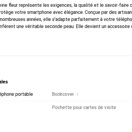
ine fleur représente les exigences, la qualité et le savoir-faire 
protège votre smartphone avec élégance. Conçue par des artisa
nombreuses années, elle s'adapte parfaitement à votre télépho
onfèrent une véritable seconde peau. Elle devient un accessoire 
naître internationalement pour ses produits de haute qualité,
ientèle exigeante.
ales
i
éphone portable
Bookcover
Pochette pour cartes de visite