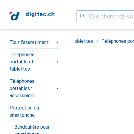
Recherche
Navigation par catégorie
timent
Téléphones portables + tablettes
Téléphones por
Tout l'assortiment
Téléphones
portables +
tablettes
Téléphones
portables :
accessoires
Protection du
smartphone
Bandoulière pour