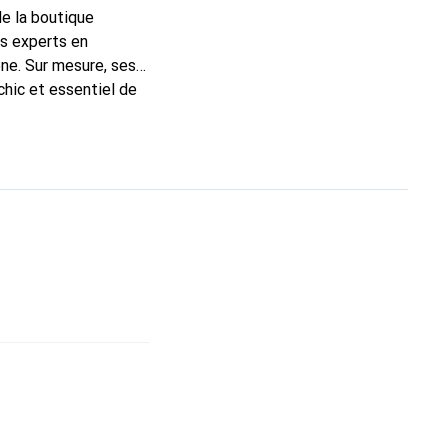
de la boutique
ns experts en
ne. Sur mesure, ses
chic et essentiel de
 la marque Noreve est