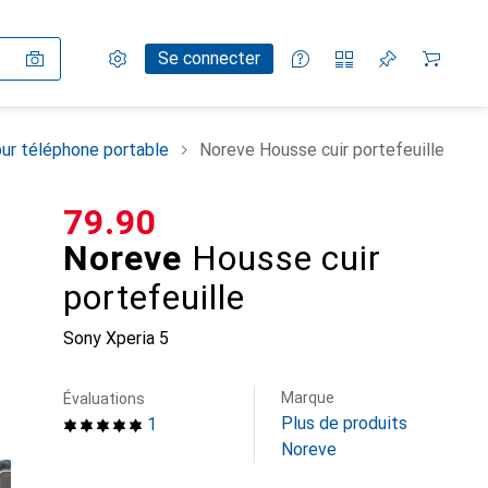
Paramètres
Compte client
Listes de comparaison
Listes d'envies
Panier
Se connecter
ur téléphone portable
Noreve Housse cuir portefeuille
CHF
79.90
Noreve
Housse cuir
portefeuille
Sony Xperia 5
Marque
Évaluations
Plus de produits
1
Noreve