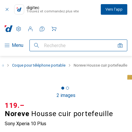
digitec
Vers l'app
Trouvez et commandez plus vite
Paramètres
Compte client
Listes de comparaison
Listes d'envies
Panier
Navigation par catégorie
Menu
Recherche
one
Coque pour téléphone portable
Noreve Housse cuir portefeuille
2 images
CHF
119.–
Noreve
Housse cuir portefeuille
Sony Xperia 10 Plus