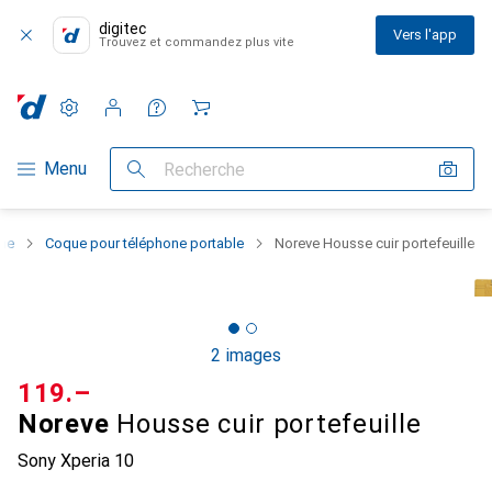
digitec
Vers l'app
Trouvez et commandez plus vite
Paramètres
Compte client
Listes de comparaison
Listes d'envies
Panier
Navigation par catégorie
Menu
Recherche
one
Coque pour téléphone portable
Noreve Housse cuir portefeuille
2 images
CHF
119.–
Noreve
Housse cuir portefeuille
Sony Xperia 10