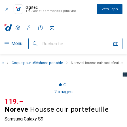
digitec
Vers l'app
Trouvez et commandez plus vite
Paramètres
Compte client
Listes de comparaison
Listes d'envies
Panier
Navigation par catégorie
Menu
Recherche
one
Coque pour téléphone portable
Noreve Housse cuir portefeuille
2 images
CHF
119.–
Noreve
Housse cuir portefeuille
Samsung Galaxy S9