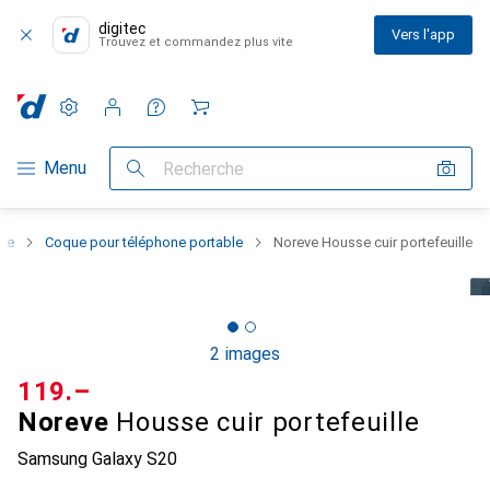
digitec
Vers l'app
Trouvez et commandez plus vite
Paramètres
Compte client
Listes de comparaison
Listes d'envies
Panier
Navigation par catégorie
Menu
Recherche
one
Coque pour téléphone portable
Noreve Housse cuir portefeuille
2 images
CHF
119.–
Noreve
Housse cuir portefeuille
Samsung Galaxy S20