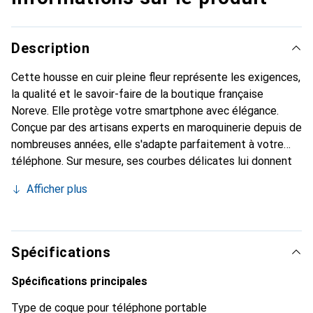
Description
Cette housse en cuir pleine fleur représente les exigences,
la qualité et le savoir-faire de la boutique française
Noreve. Elle protège votre smartphone avec élégance.
Conçue par des artisans experts en maroquinerie depuis de
nombreuses années, elle s'adapte parfaitement à votre
téléphone. Sur mesure, ses courbes délicates lui donnent
une véritable seconde peau. Elle devient l'accessoire chic
Afficher plus
et indispensable de votre smartphone. Reconnaître
internationalement pour ses produits de haute qualité, la
marque Noreve est un choix sûr pour une clientèle
exigeante.
Spécifications
Spécifications principales
Type de coque pour téléphone portable