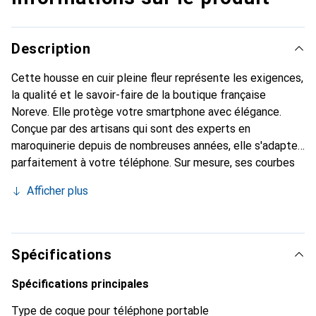
Description
Cette housse en cuir pleine fleur représente les exigences,
la qualité et le savoir-faire de la boutique française
Noreve. Elle protège votre smartphone avec élégance.
Conçue par des artisans qui sont des experts en
maroquinerie depuis de nombreuses années, elle s'adapte
parfaitement à votre téléphone. Sur mesure, ses courbes
délicates lui confèrent une véritable seconde peau. Elle
Afficher plus
devient l'accessoire chic et indispensable pour votre
smartphone. Reconnaître à l'international pour ses produits
de haute qualité, la marque Noreve est un choix sûr pour
une clientèle exigeante.
Spécifications
Spécifications principales
Type de coque pour téléphone portable