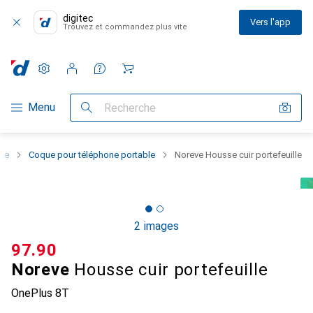
digitec
Vers l'app
Trouvez et commandez plus vite
Paramètres
Compte client
Listes de comparaison
Listes d'envies
Panier
Navigation par catégorie
Menu
Recherche
one
Coque pour téléphone portable
Noreve Housse cuir portefeuille
2 images
CHF
97.90
Noreve
Housse cuir portefeuille
OnePlus 8T