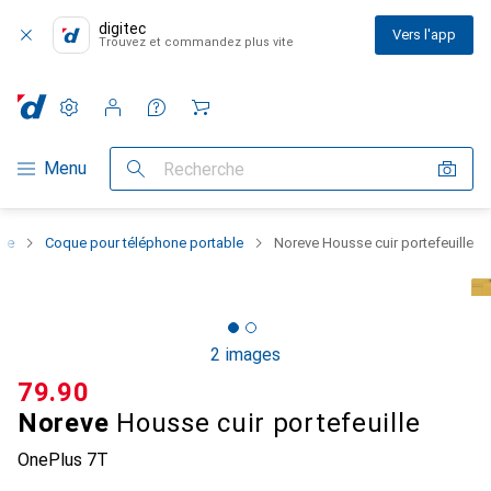
digitec
Vers l'app
Trouvez et commandez plus vite
Paramètres
Compte client
Listes de comparaison
Listes d'envies
Panier
Navigation par catégorie
Menu
Recherche
one
Coque pour téléphone portable
Noreve Housse cuir portefeuille
2 images
CHF
79.90
Noreve
Housse cuir portefeuille
OnePlus 7T