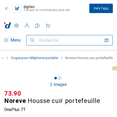
digitec
Vers l'app
Trouvez et commandez plus vite
Paramètres
Compte client
Listes de comparaison
Listes d'envies
Panier
Navigation par catégorie
Menu
Recherche
one
Coque pour téléphone portable
Noreve Housse cuir portefeuille
2 images
CHF
73.90
Noreve
Housse cuir portefeuille
OnePlus 7T