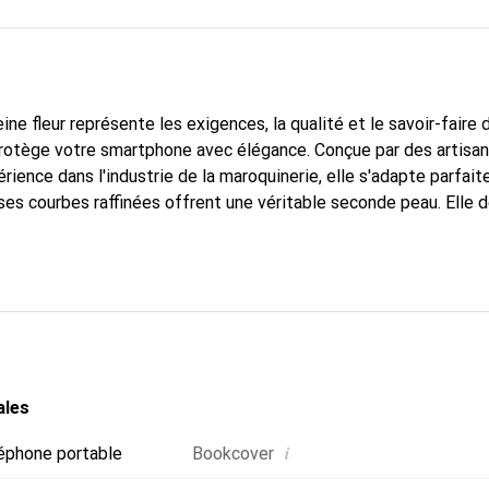
ine fleur représente les exigences, la qualité et le savoir-faire 
 protège votre smartphone avec élégance. Conçue par des artisa
rience dans l'industrie de la maroquinerie, elle s'adapte parfai
ses courbes raffinées offrent une véritable seconde peau. Elle 
pour votre smartphone. Reconnaître internationalement pour ses
e est un choix fiable pour une clientèle exigeante.
ales
i
éphone portable
Bookcover