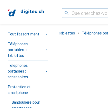
Recherche
Navigation par catégorie
timent
Téléphones portables + tablettes
Téléphones por
Tout l'assortiment
Téléphones
portables +
tablettes
Téléphones
portables :
accessoires
Protection du
smartphone
Bandoulière pour