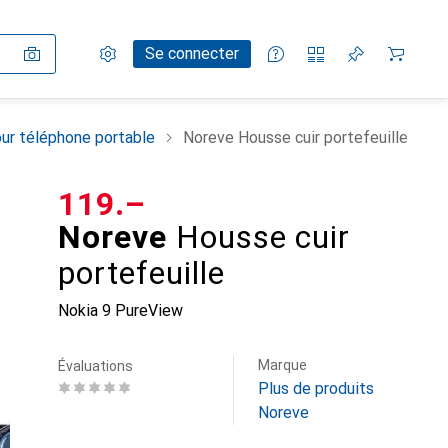
Paramètres
Compte client
Listes de comparaison
Listes d'envies
Panier
Se connecter
ur téléphone portable
Noreve Housse cuir portefeuille
CHF
119.–
Noreve
Housse cuir
portefeuille
Nokia 9 PureView
Marque
Évaluations
Plus de produits
Noreve