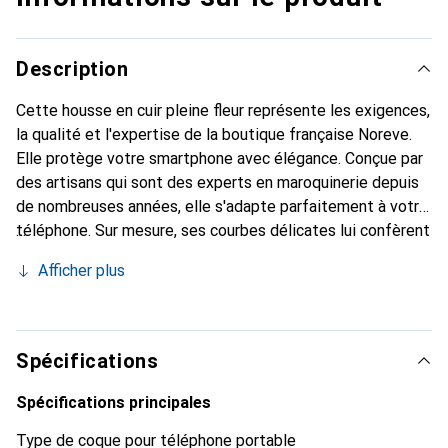
Description
Cette housse en cuir pleine fleur représente les exigences,
la qualité et l'expertise de la boutique française Noreve.
Elle protège votre smartphone avec élégance. Conçue par
des artisans qui sont des experts en maroquinerie depuis
de nombreuses années, elle s'adapte parfaitement à votre
téléphone. Sur mesure, ses courbes délicates lui confèrent
une véritable seconde peau. Elle devient un accessoire
Afficher plus
chic et essentiel pour votre smartphone. Reconnaître
internationalement pour ses produits de haute qualité, la
marque Noreve est un choix sûr pour une clientèle
exigeante.
Spécifications
Spécifications principales
Type de coque pour téléphone portable