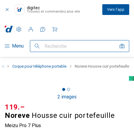
digitec
Vers l'app
Trouvez et commandez plus vite
Paramètres
Compte client
Listes de comparaison
Listes d'envies
Panier
Navigation par catégorie
Menu
Recherche
one
Coque pour téléphone portable
Noreve Housse cuir portefeuille
2 images
CHF
119.–
Noreve
Housse cuir portefeuille
Meizu Pro 7 Plus