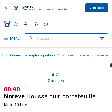
digitec
Vers l'app
Trouvez et commandez plus vite
Paramètres
Compte client
Listes de comparaison
Listes d'envies
Panier
Navigation par catégorie
Menu
Recherche
one
Coque pour téléphone portable
Noreve Housse cuir portefeuille
2 images
CHF
80.90
Noreve
Housse cuir portefeuille
Mate 10 Lite