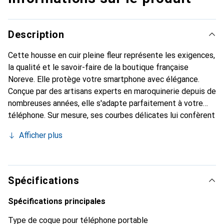
Description
Cette housse en cuir pleine fleur représente les exigences,
la qualité et le savoir-faire de la boutique française
Noreve. Elle protège votre smartphone avec élégance.
Conçue par des artisans experts en maroquinerie depuis de
nombreuses années, elle s'adapte parfaitement à votre
téléphone. Sur mesure, ses courbes délicates lui confèrent
une véritable seconde peau. Elle devient l'accessoire chic
Afficher plus
et indispensable de votre smartphone. Reconnaissable à
l'international pour ses produits de haute qualité, la
marque Noreve est un choix sûr pour une clientèle
exigeante.
Spécifications
Spécifications principales
Type de coque pour téléphone portable