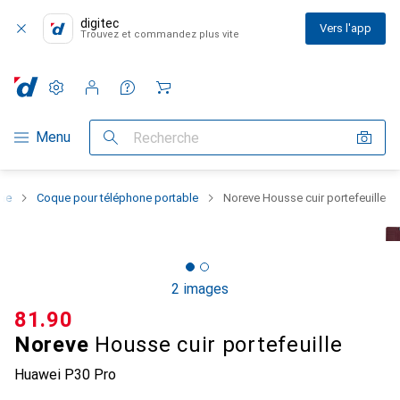
digitec
Vers l'app
Trouvez et commandez plus vite
Paramètres
Compte client
Listes de comparaison
Listes d'envies
Panier
Navigation par catégorie
Menu
Recherche
one
Coque pour téléphone portable
Noreve Housse cuir portefeuille
2 images
CHF
81.90
Noreve
Housse cuir portefeuille
Huawei P30 Pro