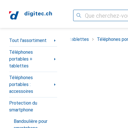
Recherche
Navigation par catégorie
timent
Téléphones portables + tablettes
Téléphones por
Tout l'assortiment
Téléphones
portables +
tablettes
Téléphones
portables :
accessoires
Protection du
smartphone
Bandoulière pour