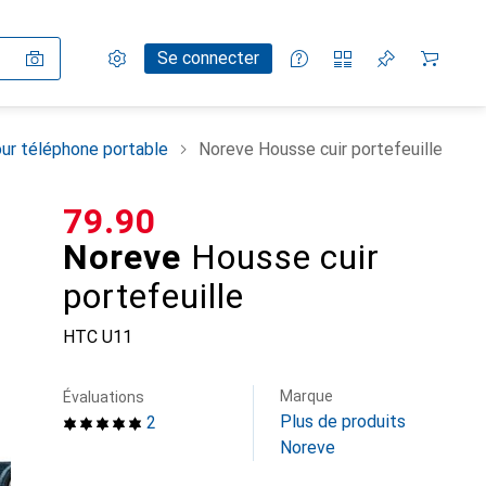
Paramètres
Compte client
Listes de comparaison
Listes d'envies
Panier
Se connecter
ur téléphone portable
Noreve Housse cuir portefeuille
CHF
79.90
Noreve
Housse cuir
portefeuille
HTC U11
Marque
Évaluations
Plus de produits
2
Noreve