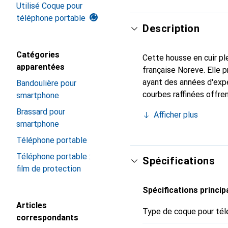
Utilisé Coque pour
téléphone portable
Description
Catégories
Cette housse en cuir ple
apparentées
française Noreve. Elle
ayant des années d'expé
Bandoulière pour
courbes raffinées offren
smartphone
votre smartphone. La m
Brassard pour
Afficher plus
constitue un choix fiabl
smartphone
Téléphone portable
Téléphone portable :
Spécifications
film de protection
Spécifications princip
Articles
Type de coque pour tél
correspondants