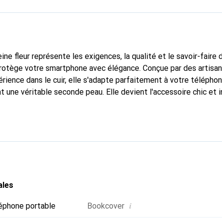
ine fleur représente les exigences, la qualité et le savoir-faire 
 protège votre smartphone avec élégance. Conçue par des artisa
rience dans le cuir, elle s'adapte parfaitement à votre téléphon
t une véritable seconde peau. Elle devient l'accessoire chic et 
arque Noreve est reconnue internationalement pour ses produits
e pour une clientèle exigeante.
ales
i
éphone portable
Bookcover