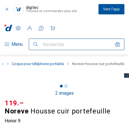
digitec
Vers l'app
Trouvez et commandez plus vite
Paramètres
Compte client
Listes de comparaison
Listes d'envies
Panier
Navigation par catégorie
Menu
Recherche
one
Coque pour téléphone portable
Noreve Housse cuir portefeuille
2 images
CHF
119.–
Noreve
Housse cuir portefeuille
Honor 9