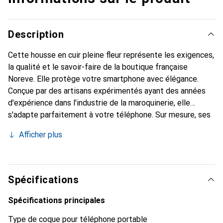
Description
Cette housse en cuir pleine fleur représente les exigences,
la qualité et le savoir-faire de la boutique française
Noreve. Elle protège votre smartphone avec élégance.
Conçue par des artisans expérimentés ayant des années
d'expérience dans l'industrie de la maroquinerie, elle
s'adapte parfaitement à votre téléphone. Sur mesure, ses
courbes délicates lui confèrent une véritable seconde
Afficher plus
peau. Elle devient un accessoire chic et indispensable pour
votre smartphone. Reconnaître internationalement pour
ses produits de haute qualité, la marque Noreve est un
choix fiable pour une clientèle exigeante.
Spécifications
Spécifications principales
Type de coque pour téléphone portable