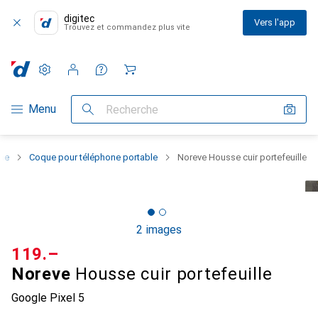
digitec
Vers l'app
Trouvez et commandez plus vite
Paramètres
Compte client
Listes de comparaison
Listes d'envies
Panier
Navigation par catégorie
Menu
Recherche
one
Coque pour téléphone portable
Noreve Housse cuir portefeuille
2 images
CHF
119.–
Noreve
Housse cuir portefeuille
Google Pixel 5