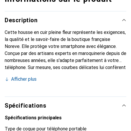
Description
Cette housse en cuir pleine fleur représente les exigences,
la qualité et le savoir-faire de la boutique française
Noreve. Elle protège votre smartphone avec élégance.
Conçue par des artisans experts en maroquinerie depuis de
nombreuses années, elle s'adapte parfaitement à votre
téléphone. Sur mesure, ses courbes délicates lui confèrent
une véritable seconde peau. Elle devient un accessoire
Afficher plus
chic et essentiel de votre smartphone. Reconnaître
internationalement pour ses produits de haute qualité, la
marque Noreve est un choix sûr pour une clientèle
exigeante.
Spécifications
Spécifications principales
Type de coque pour téléphone portable