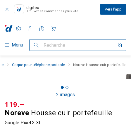
digitec
Vers l'app
Trouvez et commandez plus vite
Paramètres
Compte client
Listes de comparaison
Listes d'envies
Panier
Navigation par catégorie
Menu
Recherche
one
Coque pour téléphone portable
Noreve Housse cuir portefeuille
2 images
CHF
119.–
Noreve
Housse cuir portefeuille
Google Pixel 3 XL