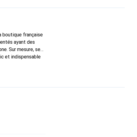
la boutique française
mentés ayant des
one. Sur mesure, ses
ic et indispensable
ité, la marque