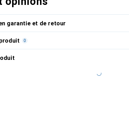
t opinions
en garantie et de retour
produit
0
roduit