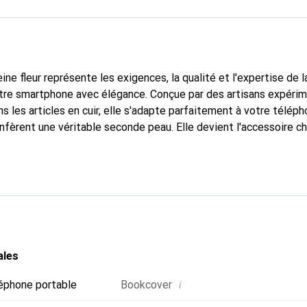
ine fleur représente les exigences, la qualité et l'expertise de 
otre smartphone avec élégance. Conçue par des artisans expéri
 les articles en cuir, elle s'adapte parfaitement à votre téléph
nfèrent une véritable seconde peau. Elle devient l'accessoire ch
Reconnaître internationalement pour ses produits de haute qual
le pour une clientèle exigeante.
ales
i
éphone portable
Bookcover