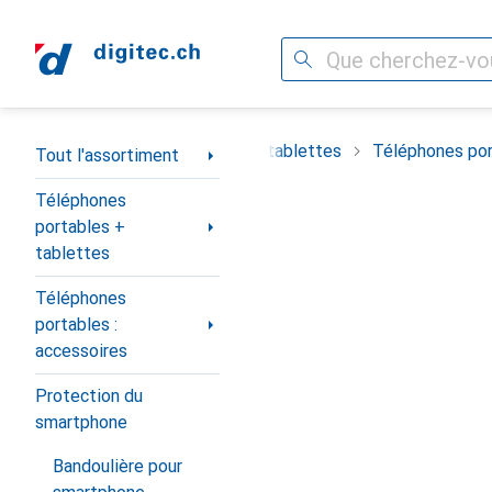
Recherche
Navigation par catégorie
timent
Téléphones portables + tablettes
Téléphones por
Tout l'assortiment
Téléphones
portables +
tablettes
Téléphones
portables :
accessoires
Protection du
smartphone
Bandoulière pour