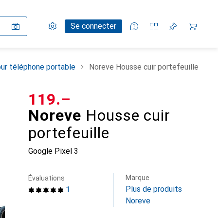
Paramètres
Compte client
Listes de comparaison
Listes d'envies
Panier
Se connecter
ur téléphone portable
Noreve Housse cuir portefeuille
CHF
119.–
Noreve
Housse cuir
portefeuille
Google Pixel 3
Marque
Évaluations
Plus de produits
1
Noreve