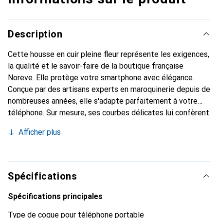
Description
Cette housse en cuir pleine fleur représente les exigences,
la qualité et le savoir-faire de la boutique française
Noreve. Elle protège votre smartphone avec élégance.
Conçue par des artisans experts en maroquinerie depuis de
nombreuses années, elle s'adapte parfaitement à votre
téléphone. Sur mesure, ses courbes délicates lui confèrent
une véritable seconde peau. Elle devient l'accessoire chic
Afficher plus
et indispensable pour votre smartphone. Reconnaissable à
l'international pour ses produits de haute qualité, la
marque Noreve est un choix fiable pour une clientèle
exigeante.
Spécifications
Spécifications principales
Type de coque pour téléphone portable