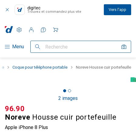
digitec
Vers l'app
Trouvez et commandez plus vite
Paramètres
Compte client
Listes de comparaison
Listes d'envies
Panier
Navigation par catégorie
Menu
Recherche
one
Coque pour téléphone portable
Noreve Housse cuir portefeuille
2 images
CHF
96.90
Noreve
Housse cuir portefeuille
Apple iPhone 8 Plus