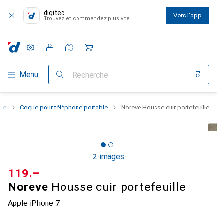
digitec
Vers l'app
Trouvez et commandez plus vite
Paramètres
Compte client
Listes de comparaison
Listes d'envies
Panier
Navigation par catégorie
Menu
Recherche
one
Coque pour téléphone portable
Noreve Housse cuir portefeuille
2 images
CHF
119.–
Noreve
Housse cuir portefeuille
Apple iPhone 7