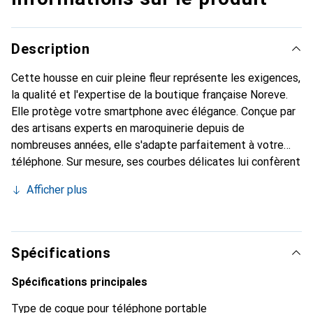
Description
Cette housse en cuir pleine fleur représente les exigences,
la qualité et l'expertise de la boutique française Noreve.
Elle protège votre smartphone avec élégance. Conçue par
des artisans experts en maroquinerie depuis de
nombreuses années, elle s'adapte parfaitement à votre
téléphone. Sur mesure, ses courbes délicates lui confèrent
une véritable seconde peau. Elle devient l'accessoire chic
Afficher plus
et indispensable de votre smartphone. Reconnaître
internationalement pour ses produits de haute qualité, la
marque Noreve est un choix sûr pour une clientèle
exigeante.
Spécifications
Spécifications principales
Type de coque pour téléphone portable