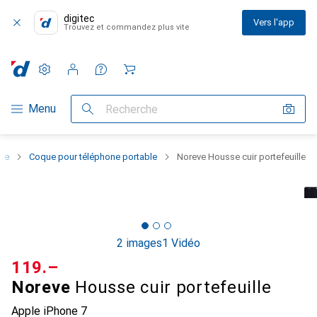
digitec
Vers l'app
Trouvez et commandez plus vite
Paramètres
Compte client
Listes de comparaison
Listes d'envies
Panier
Navigation par catégorie
Menu
Recherche
one
Coque pour téléphone portable
Noreve Housse cuir portefeuille
2 images
1 Vidéo
CHF
119.–
Noreve
Housse cuir portefeuille
Apple iPhone 7