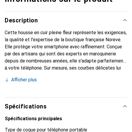
Description
Cette housse en cuir pleine fleur représente les exigences,
la qualité et l'expertise de la boutique française Noreve.
Elle protège votre smartphone avec raffinement. Conçue
par des artisans qui sont des experts en maroquinerie
depuis de nombreuses années, elle s'adapte parfaitement
à votre téléphone. Sur mesure, ses courbes délicates lui
confèrent une véritable seconde peau. Elle devient
Afficher plus
l'accessoire élégant et indispensable pour votre
smartphone. Reconnaître internationalement pour ses
produits de haute qualité, la marque Noreve est un choix
sûr pour une clientèle exigeante.
Spécifications
Spécifications principales
Type de coque pour téléphone portable