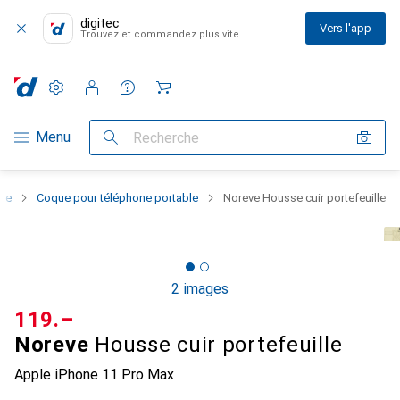
digitec
Vers l'app
Trouvez et commandez plus vite
Paramètres
Compte client
Listes de comparaison
Listes d'envies
Panier
Navigation par catégorie
Menu
Recherche
one
Coque pour téléphone portable
Noreve Housse cuir portefeuille
2 images
CHF
119.–
Noreve
Housse cuir portefeuille
Apple iPhone 11 Pro Max