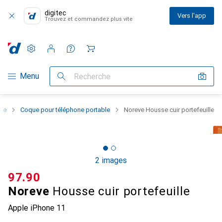
digitec
Vers l'app
Trouvez et commandez plus vite
Paramètres
Compte client
Listes de comparaison
Listes d'envies
Panier
Navigation par catégorie
Menu
Recherche
one
Coque pour téléphone portable
Noreve Housse cuir portefeuille
2 images
CHF
97.90
Noreve
Housse cuir portefeuille
Apple iPhone 11