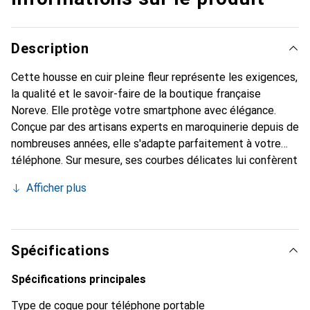
Description
Cette housse en cuir pleine fleur représente les exigences,
la qualité et le savoir-faire de la boutique française
Noreve. Elle protège votre smartphone avec élégance.
Conçue par des artisans experts en maroquinerie depuis de
nombreuses années, elle s'adapte parfaitement à votre
téléphone. Sur mesure, ses courbes délicates lui confèrent
une véritable seconde peau. Elle devient l'accessoire chic
Afficher plus
et indispensable de votre smartphone. Reconnaissante à
l'international pour ses produits de haute qualité, la
marque Noreve est un choix sûr pour une clientèle
exigeante.
Spécifications
Spécifications principales
Type de coque pour téléphone portable