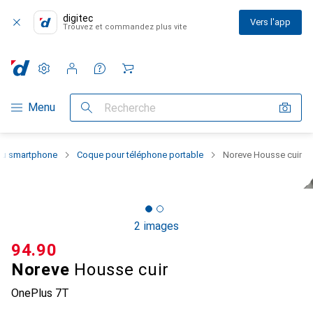
digitec
Vers l'app
Trouvez et commandez plus vite
Paramètres
Compte client
Listes de comparaison
Listes d'envies
Panier
Navigation par catégorie
Menu
Recherche
 du smartphone
Coque pour téléphone portable
Noreve Housse cuir
2 images
CHF
94.90
Noreve
Housse cuir
OnePlus 7T