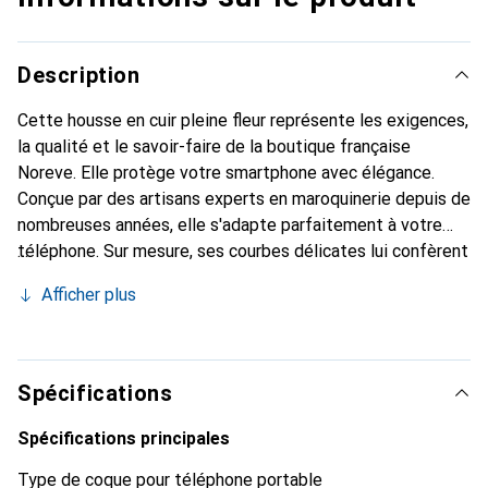
Description
Cette housse en cuir pleine fleur représente les exigences,
la qualité et le savoir-faire de la boutique française
Noreve. Elle protège votre smartphone avec élégance.
Conçue par des artisans experts en maroquinerie depuis de
nombreuses années, elle s'adapte parfaitement à votre
téléphone. Sur mesure, ses courbes délicates lui confèrent
une véritable seconde peau. Elle devient l'accessoire chic
Afficher plus
et indispensable de votre smartphone. Reconnaître
internationalement pour ses produits de haute qualité, la
marque Noreve est un choix sûr pour une clientèle
exigeante.
Spécifications
Spécifications principales
Type de coque pour téléphone portable