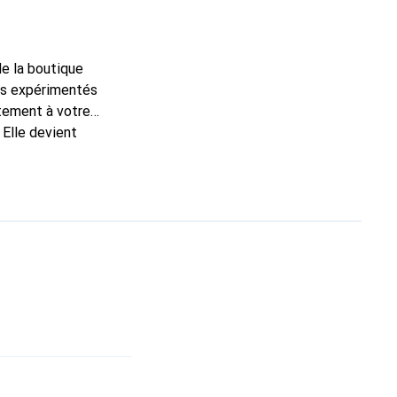
de la boutique
ns expérimentés
itement à votre
 Elle devient
nue
une clientèle