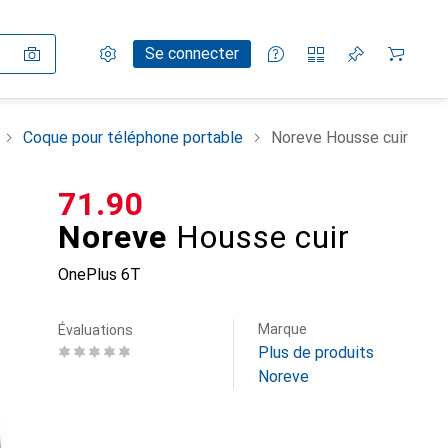
Paramètres
Compte client
Listes de comparaison
Listes d'envies
Panier
Se connecter
Coque pour téléphone portable
Noreve Housse cuir
CHF
71.90
Noreve
Housse cuir
OnePlus 6T
Marque
Évaluations
Plus de produits
Noreve