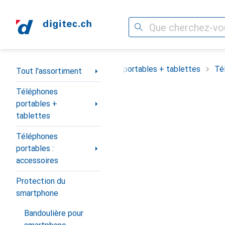
Recherche
Navigation par catégorie
Tout l'assortiment
Téléphones portables + tablettes
Té
Tout l'assortiment
Téléphones
portables +
tablettes
Téléphones
portables :
accessoires
Protection du
smartphone
Bandoulière pour