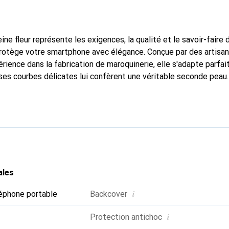
ine fleur représente les exigences, la qualité et le savoir-faire 
 protège votre smartphone avec élégance. Conçue par des artisa
rience dans la fabrication de maroquinerie, elle s'adapte parfa
ses courbes délicates lui confèrent une véritable seconde peau.
dispensable pour votre smartphone. La marque Noreve est recon
ses produits de haute qualité et constitue un choix fiable pour 
ales
i
éphone portable
Backcover
i
Protection antichoc