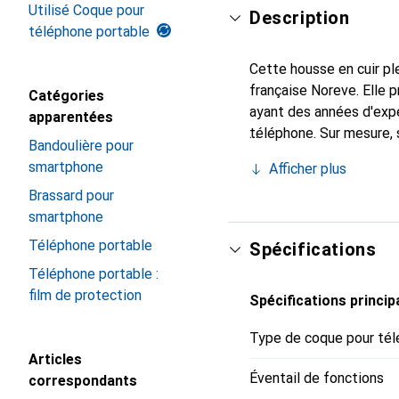
Utilisé Coque pour
Description
téléphone portable
Cette housse en cuir ple
française Noreve. Elle
Catégories
ayant des années d'expé
apparentées
téléphone. Sur mesure, 
Bandoulière pour
l'accessoire chic et in
smartphone
Afficher plus
internationalement pour 
Brassard pour
exigeante.
smartphone
Téléphone portable
Spécifications
Téléphone portable :
film de protection
Spécifications princip
Type de coque pour tél
Articles
Éventail de fonctions
correspondants