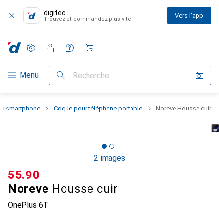
digitec
Vers l'app
Trouvez et commandez plus vite
Paramètres
Compte client
Listes de comparaison
Listes d'envies
Panier
Navigation par catégorie
Menu
Recherche
 du smartphone
Coque pour téléphone portable
Noreve Housse cuir
2 images
CHF
55.90
Noreve
Housse cuir
OnePlus 6T