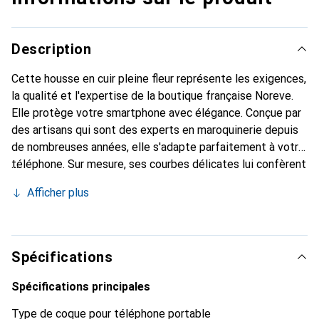
Description
Cette housse en cuir pleine fleur représente les exigences,
la qualité et l'expertise de la boutique française Noreve.
Elle protège votre smartphone avec élégance. Conçue par
des artisans qui sont des experts en maroquinerie depuis
de nombreuses années, elle s'adapte parfaitement à votre
téléphone. Sur mesure, ses courbes délicates lui confèrent
une véritable seconde peau. Elle devient l'accessoire chic
Afficher plus
et indispensable de votre smartphone. Reconnaître
internationalement pour ses produits de haute qualité, la
marque Noreve est un choix sûr pour une clientèle
exigeante.
Spécifications
Spécifications principales
Type de coque pour téléphone portable