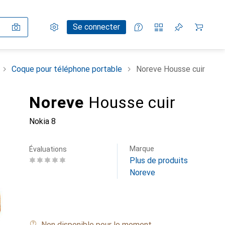
Paramètres
Compte client
Listes de comparaison
Listes d'envies
Panier
Se connecter
Coque pour téléphone portable
Noreve Housse cuir
Noreve
Housse cuir
Nokia 8
Marque
Évaluations
Plus de produits
Noreve
Non disponible pour le moment