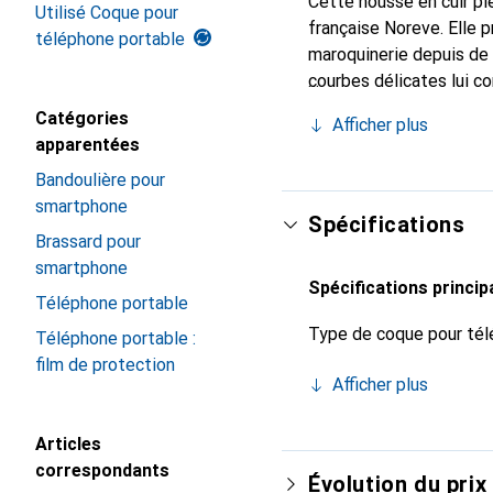
Cette housse en cuir ple
Utilisé Coque pour
française Noreve. Elle 
téléphone portable
maroquinerie depuis de 
courbes délicates lui co
de votre smartphone. Re
Catégories
Afficher plus
est un choix sûr pour un
apparentées
Bandoulière pour
smartphone
Spécifications
Brassard pour
smartphone
Spécifications princip
Téléphone portable
Type de coque pour tél
Téléphone portable :
film de protection
Afficher plus
Articles
correspondants
Évolution du prix