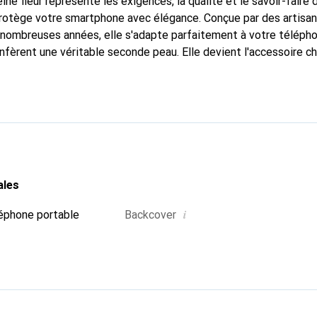
ine fleur représente les exigences, la qualité et le savoir-faire 
protège votre smartphone avec élégance. Conçue par des artisa
nombreuses années, elle s'adapte parfaitement à votre télépho
nfèrent une véritable seconde peau. Elle devient l'accessoire ch
connaître internationalement pour ses produits de haute quali
e clientèle exigeante.
ales
i
éphone portable
Backcover