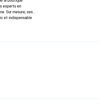
de la boutique
ns experts en
ne. Sur mesure, ses
ic et indispensable
té, la marque Noreve