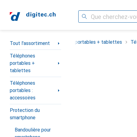
Recherche
Navigation par catégorie
Tout l'assortiment
Téléphones portables + tablettes
Té
Tout l'assortiment
Téléphones
portables +
tablettes
Téléphones
portables :
accessoires
Protection du
smartphone
Bandoulière pour