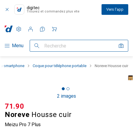
digitec
Vers l'app
Trouvez et commandez plus vite
Paramètres
Compte client
Listes de comparaison
Listes d'envies
Panier
Navigation par catégorie
Menu
Recherche
 du smartphone
Coque pour téléphone portable
Noreve Housse cuir
2 images
CHF
71.90
Noreve
Housse cuir
Meizu Pro 7 Plus