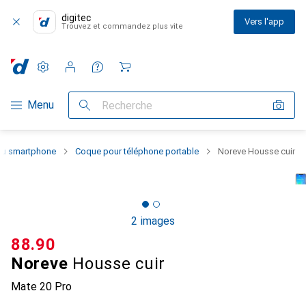
digitec
Vers l'app
Trouvez et commandez plus vite
Paramètres
Compte client
Listes de comparaison
Listes d'envies
Panier
Navigation par catégorie
Menu
Recherche
 du smartphone
Coque pour téléphone portable
Noreve Housse cuir
2 images
CHF
88.90
Noreve
Housse cuir
Mate 20 Pro