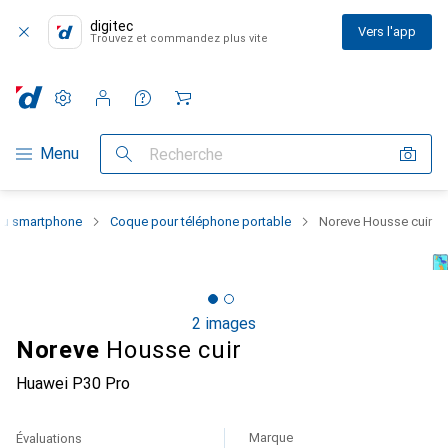
digitec
Vers l'app
Trouvez et commandez plus vite
Paramètres
Compte client
Listes de comparaison
Listes d'envies
Panier
Navigation par catégorie
Menu
Recherche
 du smartphone
Coque pour téléphone portable
Noreve Housse cuir
2 images
Noreve
Housse cuir
Huawei P30 Pro
Marque
Évaluations