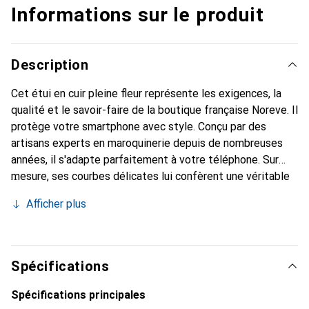
Informations sur le produit
Description
Cet étui en cuir pleine fleur représente les exigences, la
qualité et le savoir-faire de la boutique française Noreve. Il
protège votre smartphone avec style. Conçu par des
artisans experts en maroquinerie depuis de nombreuses
années, il s'adapte parfaitement à votre téléphone. Sur
mesure, ses courbes délicates lui confèrent une véritable
seconde peau. Il devient l'accessoire chic et indispensable
Afficher plus
de votre smartphone. La marque Noreve est reconnue
internationalement pour ses produits de haute qualité et
constitue un choix sûr pour une clientèle exigeante.
Spécifications
Spécifications principales