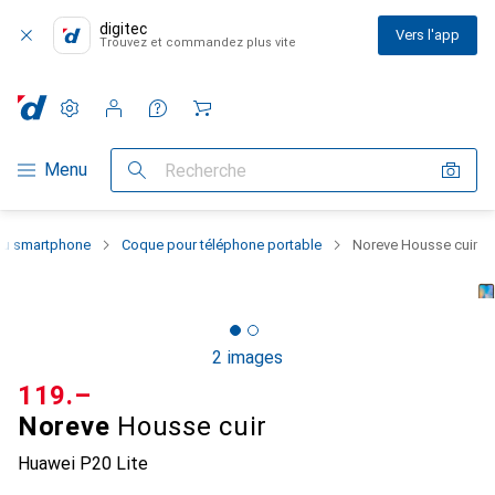
digitec
Vers l'app
Trouvez et commandez plus vite
Paramètres
Compte client
Listes de comparaison
Listes d'envies
Panier
Navigation par catégorie
Menu
Recherche
 du smartphone
Coque pour téléphone portable
Noreve Housse cuir
2 images
CHF
119.–
Noreve
Housse cuir
Huawei P20 Lite