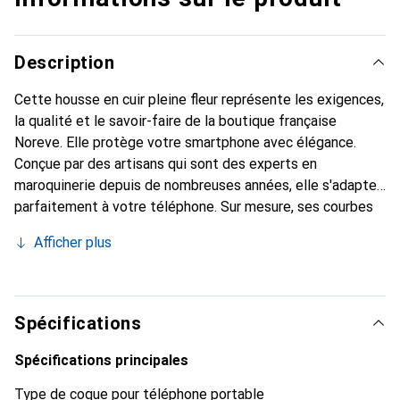
Description
Cette housse en cuir pleine fleur représente les exigences,
la qualité et le savoir-faire de la boutique française
Noreve. Elle protège votre smartphone avec élégance.
Conçue par des artisans qui sont des experts en
maroquinerie depuis de nombreuses années, elle s'adapte
parfaitement à votre téléphone. Sur mesure, ses courbes
raffinées lui donnent une véritable seconde peau. Elle
Afficher plus
devient l'accessoire chic et indispensable de votre
smartphone. Reconnaître internationalement pour ses
produits de haute qualité, la marque Noreve est un choix
sûr pour une clientèle exigeante.
Spécifications
Spécifications principales
Type de coque pour téléphone portable