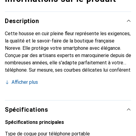
Description
Cette housse en cuir pleine fleur représente les exigences,
la qualité et le savoir-faire de la boutique française
Noreve. Elle protège votre smartphone avec élégance.
Conçue par des artisans experts en maroquinerie depuis de
nombreuses années, elle s'adapte parfaitement à votre
téléphone. Sur mesure, ses courbes délicates lui confèrent
une véritable seconde peau. Elle devient l'accessoire chic
Afficher plus
et indispensable pour votre smartphone. Reconnaître
internationalement pour ses produits de haute qualité, la
marque Noreve est un choix sûr pour une clientèle
exigeante.
Spécifications
Spécifications principales
Type de coque pour téléphone portable