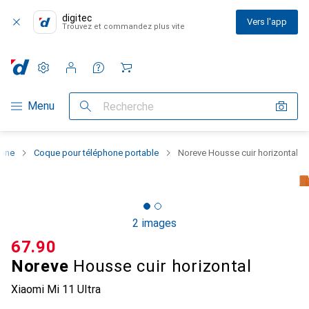
digitec
Vers l'app
Trouvez et commandez plus vite
Paramètres
Compte client
Listes de comparaison
Listes d'envies
Panier
Navigation par catégorie
Menu
Recherche
hone
Coque pour téléphone portable
Noreve Housse cuir horizontal
2 images
CHF
67.90
Noreve
Housse cuir horizontal
Xiaomi Mi 11 Ultra