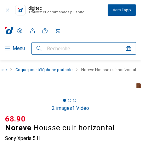
digitec
Vers l'app
Trouvez et commandez plus vite
Paramètres
Compte client
Listes de comparaison
Listes d'envies
Panier
Navigation par catégorie
Menu
Recherche
hone
Coque pour téléphone portable
Noreve Housse cuir horizontal
2 images
1 Vidéo
CHF
68.90
Noreve
Housse cuir horizontal
Sony Xperia 5 II