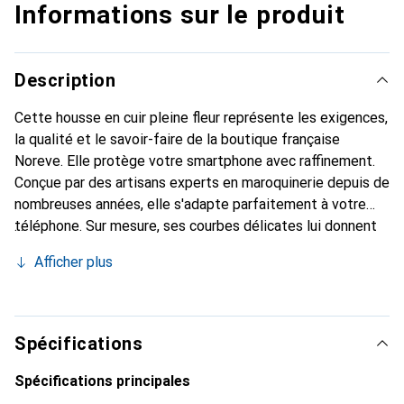
Informations sur le produit
Description
Cette housse en cuir pleine fleur représente les exigences,
la qualité et le savoir-faire de la boutique française
Noreve. Elle protège votre smartphone avec raffinement.
Conçue par des artisans experts en maroquinerie depuis de
nombreuses années, elle s'adapte parfaitement à votre
téléphone. Sur mesure, ses courbes délicates lui donnent
une véritable seconde peau. Elle devient un accessoire
Afficher plus
chic et incontournable pour votre smartphone. Reconnaître
internationalement pour ses produits de haute qualité, la
marque Noreve est un choix sûr pour une clientèle
exigeante.
Spécifications
Spécifications principales