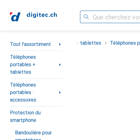
Recherche
Navigation par catégorie
ortiment
Téléphones portables + tablettes
Téléphones po
Tout l'assortiment
Téléphones
portables +
tablettes
Téléphones
portables :
accessoires
Protection du
smartphone
Bandoulière pour