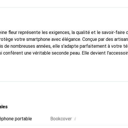
ine fleur représente les exigences, la qualité et le savoir-faire 
protège votre smartphone avec élégance. Conçue par des artisan
puis de nombreuses années, elle s'adapte parfaitement à votre t
i confèrent une véritable seconde peau. Elle devient l'accessoir
smartphone. Reconnaissable à l'international pour ses produits d
oix sûr pour une clientèle exigeante.
ales
i
éphone portable
Bookcover