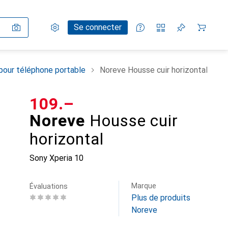
Paramètres
Compte client
Listes de comparaison
Listes d'envies
Panier
Se connecter
pour téléphone portable
Noreve Housse cuir horizontal
CHF
109.–
Noreve
Housse cuir
horizontal
Sony Xperia 10
Marque
Évaluations
Plus de produits
Noreve