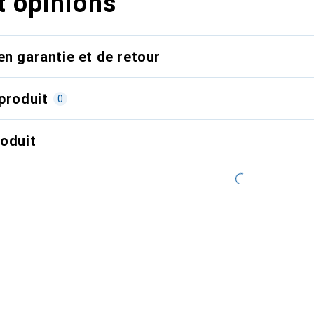
t opinions
en garantie et de retour
produit
0
roduit