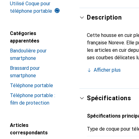
Utilisé Coque pour
téléphone portable
Description
Catégories
Cette housse en cuir ple
apparentées
française Noreve. Elle 
les articles en cuir de
Bandoulière pour
ses courbes délicates lu
smartphone
indispensable de votre 
Brassard pour
Afficher plus
marque Noreve est un ch
smartphone
Téléphone portable
Téléphone portable :
Spécifications
film de protection
Spécifications princip
Articles
Type de coque pour tél
correspondants