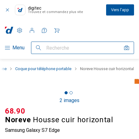
digitec
Vers l'app
Trouvez et commandez plus vite
Paramètres
Compte client
Listes de comparaison
Listes d'envies
Panier
Navigation par catégorie
Menu
Recherche
hone
Coque pour téléphone portable
Noreve Housse cuir horizontal
2 images
CHF
68.90
Noreve
Housse cuir horizontal
Samsung Galaxy S7 Edge