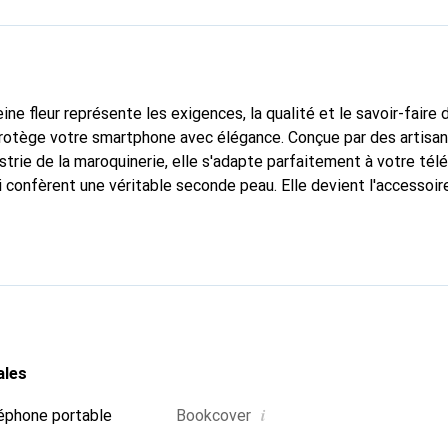
ine fleur représente les exigences, la qualité et le savoir-faire 
protège votre smartphone avec élégance. Conçue par des artisa
strie de la maroquinerie, elle s'adapte parfaitement à votre tél
i confèrent une véritable seconde peau. Elle devient l'accessoir
re smartphone. La marque Noreve est reconnue internationaleme
titue un choix sûr pour une clientèle exigeante.
ales
i
éphone portable
Bookcover