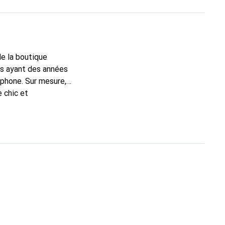
de la boutique
ns ayant des années
éphone. Sur mesure,
e chic et
nt pour ses produits