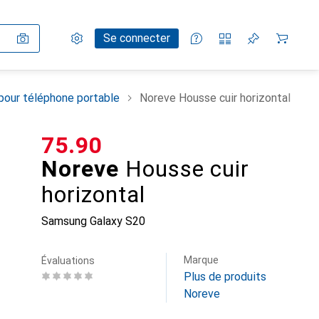
Paramètres
Compte client
Listes de comparaison
Listes d'envies
Panier
Se connecter
pour téléphone portable
Noreve Housse cuir horizontal
CHF
75.90
Noreve
Housse cuir
horizontal
Samsung Galaxy S20
Marque
Évaluations
Plus de produits
Noreve