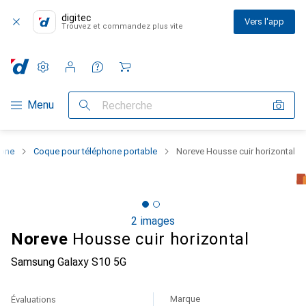
digitec
Vers l'app
Trouvez et commandez plus vite
Paramètres
Compte client
Listes de comparaison
Listes d'envies
Panier
Navigation par catégorie
Menu
Recherche
hone
Coque pour téléphone portable
Noreve Housse cuir horizontal
2 images
Noreve
Housse cuir horizontal
Samsung Galaxy S10 5G
Marque
Évaluations