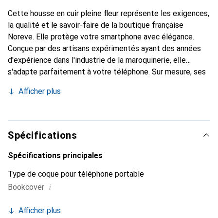
Cette housse en cuir pleine fleur représente les exigences,
la qualité et le savoir-faire de la boutique française
Noreve. Elle protège votre smartphone avec élégance.
Conçue par des artisans expérimentés ayant des années
d'expérience dans l'industrie de la maroquinerie, elle
s'adapte parfaitement à votre téléphone. Sur mesure, ses
courbes délicates offrent une véritable seconde peau. Elle
Afficher plus
devient un accessoire chic et indispensable pour votre
smartphone. La marque Noreve est reconnue
internationalement pour ses produits de haute qualité et
constitue un choix fiable pour une clientèle exigeante.
Spécifications
Spécifications principales
Type de coque pour téléphone portable
i
Bookcover
Afficher plus