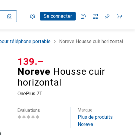
Paramètres
Compte client
Listes de comparaison
Listes d'envies
Panier
Se connecter
pour téléphone portable
Noreve Housse cuir horizontal
CHF
139.–
Noreve
Housse cuir
horizontal
OnePlus 7T
Marque
Évaluations
Plus de produits
Noreve