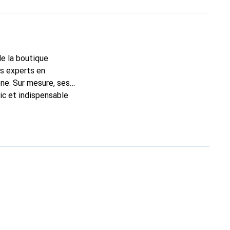
de la boutique
ns experts en
ne. Sur mesure, ses
ic et indispensable
té, la marque Noreve