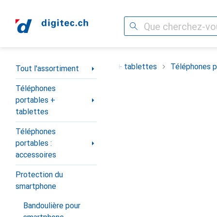
Recherche
Navigation par catégorie
ortiment
Téléphones portables + tablettes
Téléphones po
Tout l'assortiment
Téléphones
portables +
tablettes
Téléphones
portables :
accessoires
Protection du
smartphone
Bandoulière pour