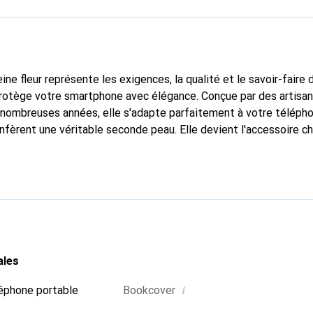
ine fleur représente les exigences, la qualité et le savoir-faire 
protège votre smartphone avec élégance. Conçue par des artisa
nombreuses années, elle s'adapte parfaitement à votre télépho
nfèrent une véritable seconde peau. Elle devient l'accessoire ch
connaissable à l'international pour ses produits de haute quali
e clientèle exigeante.
ales
i
éphone portable
Bookcover