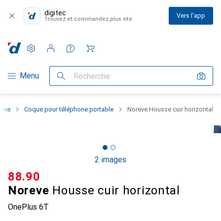
digitec
Vers l'app
Trouvez et commandez plus vite
Paramètres
Compte client
Listes de comparaison
Listes d'envies
Panier
Navigation par catégorie
Menu
Recherche
hone
Coque pour téléphone portable
Noreve Housse cuir horizontal
2 images
CHF
88.90
Noreve
Housse cuir horizontal
OnePlus 6T