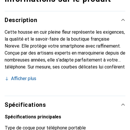
Description
Cette housse en cuir pleine fleur représente les exigences,
la qualité et le savoir-faire de la boutique française
Noreve. Elle protège votre smartphone avec raffinement.
Conçue par des artisans experts en maroquinerie depuis de
nombreuses années, elle s'adapte parfaitement à votre
téléphone. Sur mesure, ses courbes délicates lui confèrent
une véritable seconde peau. Elle devient l'accessoire chic
Afficher plus
et indispensable pour votre smartphone. Reconnaître
internationalement pour ses produits de haute qualité, la
marque Noreve est un choix sûr pour une clientèle
exigeante.
Spécifications
Spécifications principales
Type de coque pour téléphone portable