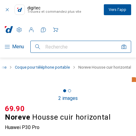
digitec
Vers l'app
Trouvez et commandez plus vite
Paramètres
Compte client
Listes de comparaison
Listes d'envies
Panier
Navigation par catégorie
Menu
Recherche
hone
Coque pour téléphone portable
Noreve Housse cuir horizontal
2 images
CHF
69.90
Noreve
Housse cuir horizontal
Huawei P30 Pro