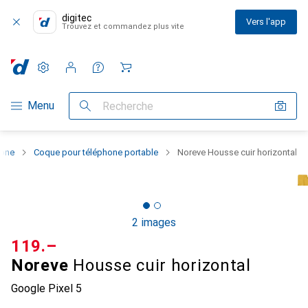
digitec
Vers l'app
Trouvez et commandez plus vite
Paramètres
Compte client
Listes de comparaison
Listes d'envies
Panier
Navigation par catégorie
Menu
Recherche
hone
Coque pour téléphone portable
Noreve Housse cuir horizontal
2 images
CHF
119.–
Noreve
Housse cuir horizontal
Google Pixel 5