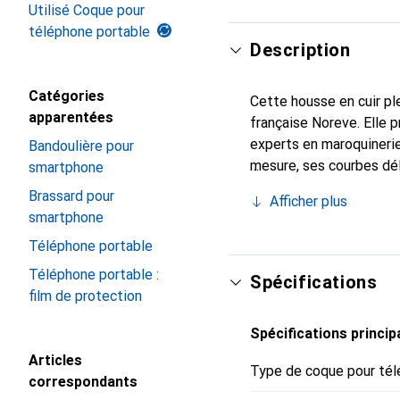
Utilisé Coque pour
téléphone portable
Description
Catégories
Cette housse en cuir ple
apparentées
française Noreve. Elle 
experts en maroquinerie
Bandoulière pour
mesure, ses courbes dél
smartphone
indispensable pour votr
Brassard pour
Afficher plus
marque Noreve est un ch
smartphone
Téléphone portable
Téléphone portable :
Spécifications
film de protection
Spécifications princip
Articles
Type de coque pour tél
correspondants