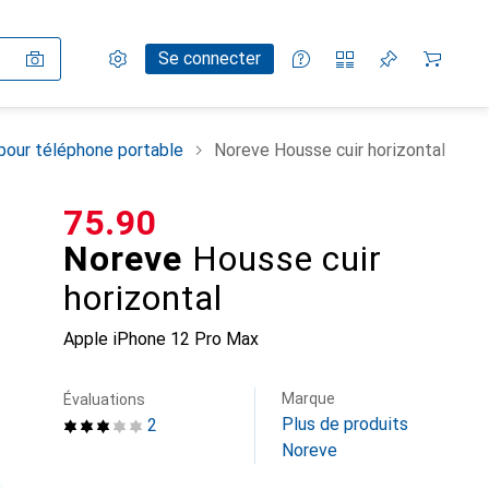
Paramètres
Compte client
Listes de comparaison
Listes d'envies
Panier
Se connecter
pour téléphone portable
Noreve Housse cuir horizontal
CHF
75.90
Noreve
Housse cuir
horizontal
Apple iPhone 12 Pro Max
Marque
Évaluations
Plus de produits
2
Noreve