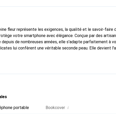
ine fleur représente les exigences, la qualité et le savoir-faire 
protège votre smartphone avec élégance. Conçue par des artisan
 depuis de nombreuses années, elle s'adapte parfaitement à vo
icates lui confèrent une véritable seconde peau. Elle devient l'
e smartphone. Reconnaissante à l'international pour ses produits
oix sûr pour une clientèle exigeante.
ales
i
éphone portable
Bookcover