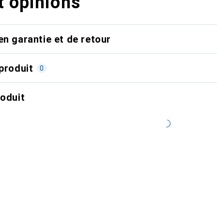
t opinions
en garantie et de retour
produit
0
roduit