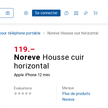
Paramètres
Compte client
Listes de comparaison
Listes d'envies
Panier
Se connecter
pour téléphone portable
Noreve Housse cuir horizontal
CHF
119.–
Noreve
Housse cuir
horizontal
Apple iPhone 12 mini
Marque
Évaluations
Plus de produits
Noreve