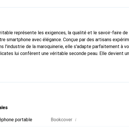
itable représente les exigences, la qualité et le savoir-faire de
otre smartphone avec élégance. Conçue par des artisans expéri
s l'industrie de la maroquinerie, elle s'adapte parfaitement à v
icates lui confèrent une véritable seconde peau. Elle devient un
re smartphone. La marque Noreve est reconnue internationaleme
titue un choix fiable pour une clientèle exigeante.
ales
i
éphone portable
Bookcover