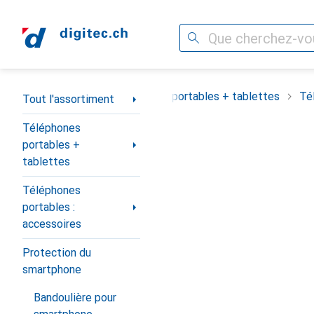
Recherche
Navigation par catégorie
Tout l'assortiment
Téléphones portables + tablettes
Té
Tout l'assortiment
Téléphones
portables +
tablettes
Téléphones
portables :
accessoires
Protection du
smartphone
Bandoulière pour