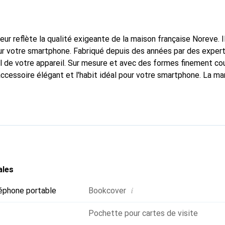
fleur reflète la qualité exigeante de la maison française Noreve. I
r votre smartphone. Fabriqué depuis des années par des experts e
 de votre appareil. Sur mesure et avec des formes finement co
accessoire élégant et l'habit idéal pour votre smartphone. La m
ment pour ses produits de haute qualité et constitue toujours u
ales
i
éphone portable
Bookcover
Pochette pour cartes de visite