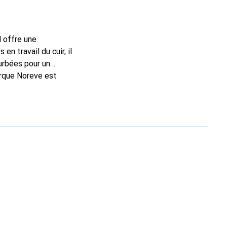
l offre une
n travail du cuir, il
urbées pour un
arque Noreve est
n bon choix pour le