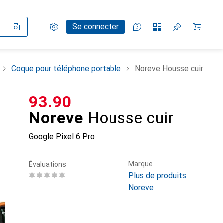
Paramètres
Compte client
Listes de comparaison
Listes d'envies
Panier
Se connecter
Coque pour téléphone portable
Noreve Housse cuir
CHF
93.90
Noreve
Housse cuir
Google Pixel 6 Pro
Marque
Évaluations
Plus de produits
Noreve