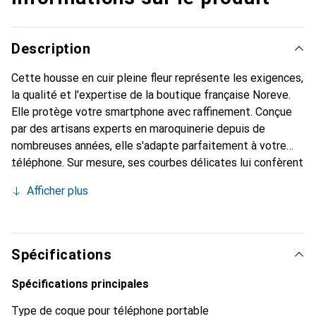
Description
Cette housse en cuir pleine fleur représente les exigences,
la qualité et l'expertise de la boutique française Noreve.
Elle protège votre smartphone avec raffinement. Conçue
par des artisans experts en maroquinerie depuis de
nombreuses années, elle s'adapte parfaitement à votre
téléphone. Sur mesure, ses courbes délicates lui confèrent
une véritable seconde peau. Elle devient un accessoire
Afficher plus
chic et essentiel pour votre smartphone. Reconnaître
internationalement pour ses produits de haute qualité, la
marque Noreve est un choix sûr pour une clientèle
exigeante.
Spécifications
Spécifications principales
Type de coque pour téléphone portable