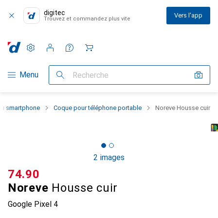
digitec
Vers l'app
Trouvez et commandez plus vite
Paramètres
Compte client
Listes de comparaison
Listes d'envies
Panier
Navigation par catégorie
Menu
Recherche
 du smartphone
Coque pour téléphone portable
Noreve Housse cuir
2 images
CHF
74.90
Noreve
Housse cuir
Google Pixel 4